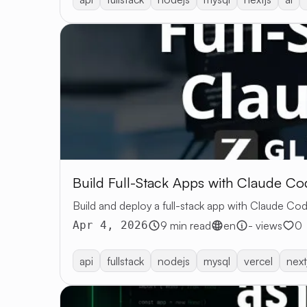
Build Full-Stack Apps with Claude C
Build and deploy a full-stack app with Claude Cod
Apr 4, 2026
9 min read
en
- views
0
api
fullstack
nodejs
mysql
vercel
next