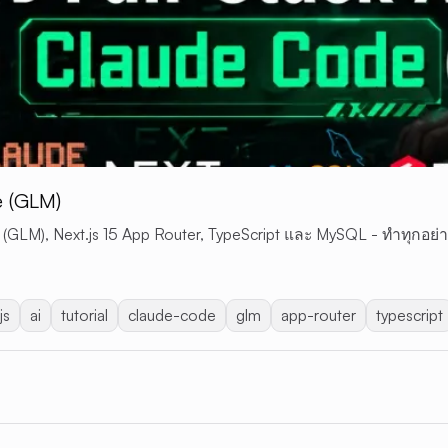
e (GLM)
 (GLM), Next.js 15 App Router, TypeScript และ MySQL - ทำทุกอย่
js
ai
tutorial
claude-code
glm
app-router
typescript