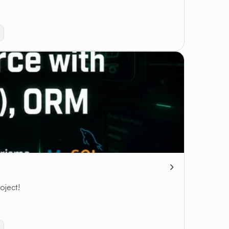
oject!