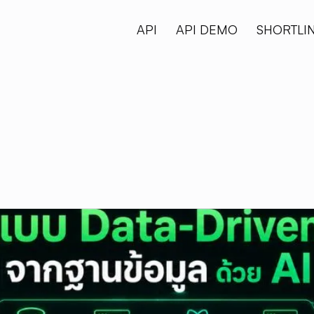
API
API DEMO
SHORTLI