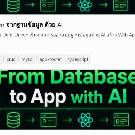
n จากฐานข้อมูล ด้วย AI
แบบ Data-Driven เริ่มจากการออกแบบฐานข้อมูลด้วย AI สร้าง Web A
l
crud
mysql
app-router
typescript