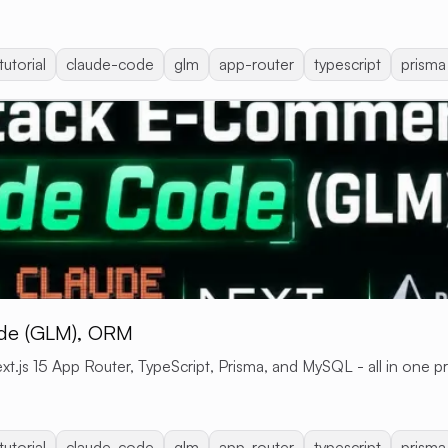
tutorial
claude-code
glm
app-router
typescript
prisma
ode (GLM), ORM
xt.js 15 App Router, TypeScript, Prisma, and MySQL - all in one pr
tutorial
claude-code
glm
app-router
typescript
prisma