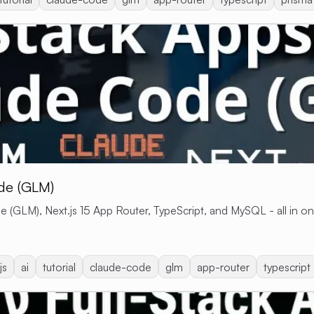
ode (GLM)
e (GLM), Next.js 15 App Router, TypeScript, and MySQL - all in on
js
ai
tutorial
claude-code
glm
app-router
typescript