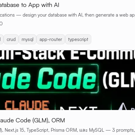
tabase to App with AI
ications — design your database with AI, then generate a web a
0
l
crud
mysql
app-router
typescript
Claude Code (GLM), ORM
Next.js 15, TypeScript, Prisma ORM, และ MySQL — 3 prompts, 