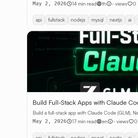
May 2, 2026
14 min read
th
- views
0
api
fullstack
nodejs
mysql
nextjs
ai
Build Full-Stack Apps with Claude C
Build a full-stack app with Claude Code (GLM), Ne
May 2, 2026
17 min read
en
- views
0
api
fullstack
nodejs
mysql
nextjs
ai