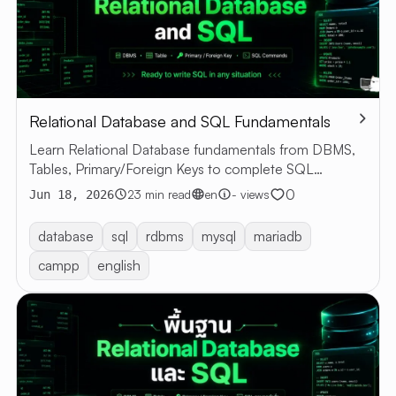
Relational Database and SQL Fundamentals
Learn Relational Database fundamentals from DBMS,
Tables, Primary/Foreign Keys to complete SQL
commands with examples
0
23 min read
en
- views
Jun 18, 2026
database
sql
rdbms
mysql
mariadb
campp
english