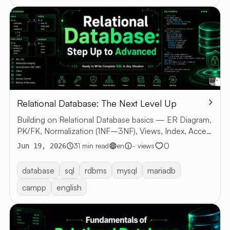
Relational Database: The Next Level Up
Building on Relational Database basics — ER Diagram,
PK/FK, Normalization (1NF–3NF), Views, Index, Access
Control, Backup & Recovery with SQL examples
0
31 min read
en
- views
Jun 19, 2026
database
sql
rdbms
mysql
mariadb
campp
english