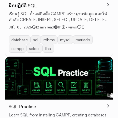
ฝึกปฏิบัติ SQL
ARTI
เรียนรู้ SQL ตั้งแต่ติดตั้ง CAMPP สร้างฐานข้อมูล และใช้
ALL
คำสั่ง CREATE, INSERT, SELECT, UPDATE, DELETE
ARTICLE
พร้อมตัวอย่าง
0
12 min read
th
- views
Jul 8, 2026
RESTful 
VIBE
database
sql
rdbms
mysql
mariadb
CODING
campp
select
thai
ABOUT 
EN
TH
SQL Practice
Learn SQL from installing CAMPP, creating databases,