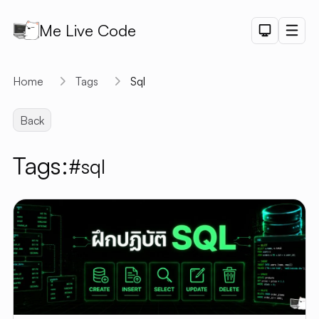
Me Live Code
Dark Th
Men
API
Home
Tags
Sql
API D
Back
CRUD
DEMO
Tags:
#sql
LOGIN
DEMO
PAGINAT
DEMO
PET SAL
CHART
DEMO
SHORTLI