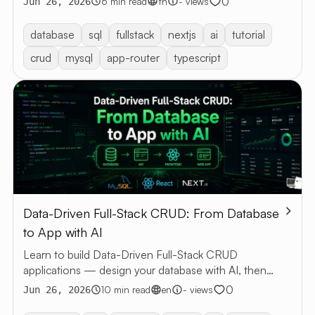
0
6 min read
th
- views
Jun 26, 2026
database
sql
fullstack
nextjs
ai
tutorial
crud
mysql
app-router
typescript
Data-Driven Full-Stack CRUD: From Database
to App with AI
Learn to build Data-Driven Full-Stack CRUD
applications — design your database with AI, then
generate a web app with Next.js and MySQL.
0
10 min read
en
- views
Jun 26, 2026