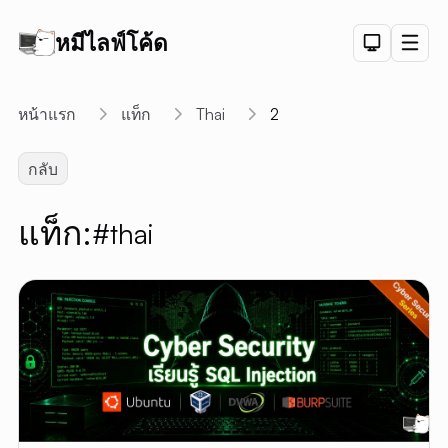
หมีไลฟ์โค้ด
Dark Th
Men
API
หน้าแรก
แท็ก
Thai
2
API D
กลับ
CRUD
DEMO
แท็ก:
#thai
LOGIN
DEMO
PAGINAT
DEMO
PET SAL
CHART
DEMO
ลิงค์สั้น