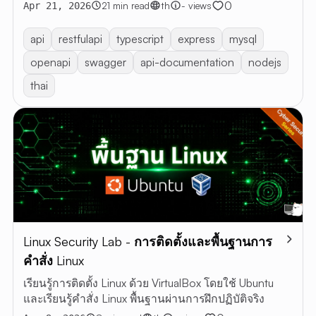
Swagger UI ด้วย Express, TypeScript และ MySQL
0
21 min read
th
- views
Apr 21, 2026
api
restfulapi
typescript
express
mysql
openapi
swagger
api-documentation
nodejs
thai
Linux Security Lab - การติดตั้งและพื้นฐานการ
คำสั่ง Linux
เรียนรู้การติดตั้ง Linux ด้วย VirtualBox โดยใช้ Ubuntu
และเรียนรู้คำสั่ง Linux พื้นฐานผ่านการฝึกปฏิบัติจริง