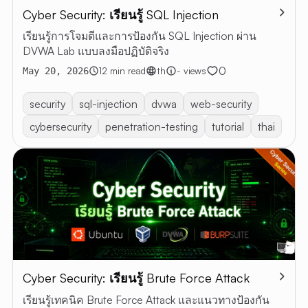
Cyber Security: เรียนรู้ SQL Injection
บทค
เรียนรู้การโจมตีและการป้องกัน SQL Injection ผ่าน
บทความ
DVWA Lab แบบลงมือปฏิบัติจริง
ทั้งหมด
0
12 min read
th
- views
May 20, 2026
RESTful 
VIBE
security
sql-injection
dvwa
web-security
CODING
cybersecurity
penetration-testing
tutorial
thai
เกี่ยวกับฉ
EN
TH
Cyber Security: เรียนรู้ Brute Force Attack
เรียนรู้เทคนิค Brute Force Attack และแนวทางป้องกัน