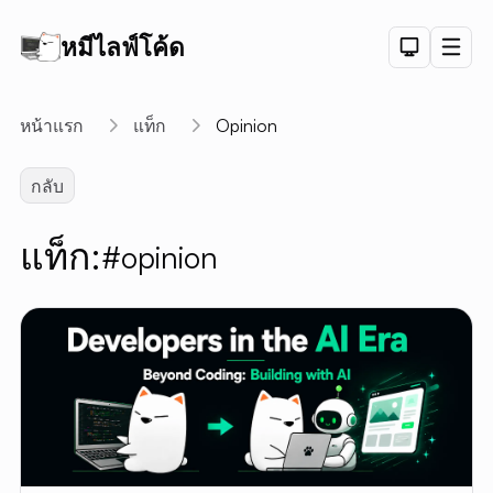
หมีไลฟ์โค้ด
Dark Th
Men
API
หน้าแรก
แท็ก
Opinion
API D
กลับ
CRUD
DEMO
แท็ก:
#opinion
LOGIN
DEMO
PAGINAT
DEMO
PET SAL
CHART
DEMO
ลิงค์สั้น