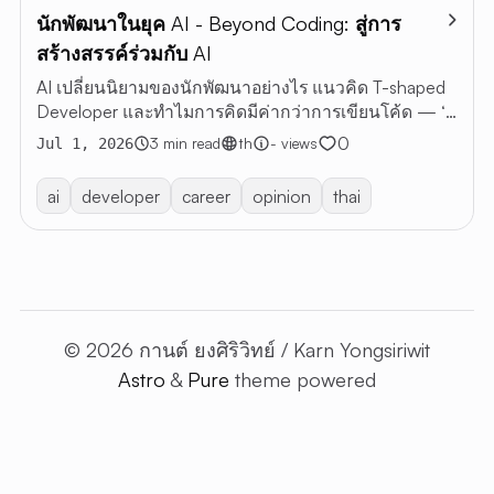
นักพัฒนาในยุค AI - Beyond Coding: สู่การ
บทค
สร้างสรรค์ร่วมกับ AI
บทความ
AI เปลี่ยนนิยามของนักพัฒนาอย่างไร แนวคิด T-shaped
ทั้งหมด
Developer และทำไมการคิดมีค่ากว่าการเขียนโค้ด — ‘AI
RESTful 
จะไม่แทนที่นักพัฒนา AI จะแทนที่วิธีทำงานของนัก
0
3 min read
th
- views
Jul 1, 2026
VIBE
พัฒนา’
CODING
ai
developer
career
opinion
thai
เกี่ยวกับฉ
EN
TH
© 2026 กานต์ ยงศิริวิทย์ / Karn Yongsiriwit
Astro
&
Pure
theme powered