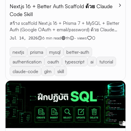
Next.js 16 + Better Auth Scaffold ด้วย Claude
บทค
Code Skill
บทความ
สร้าง scaffold Next.js 16 + Prisma 7 + MySQL + Better
ทั้งหมด
Auth (Google OAuth + email/password) ด้วย Claude
RESTful 
Code skill — โครงระบบพร้อมพัฒนาต่อ
0
6 min read
th
- views
Jul 14, 2026
VIBE
CODING
nextjs
prisma
mysql
better-auth
เกี่ยวกับฉ
authentication
oauth
typescript
ai
tutorial
claude-code
glm
skill
EN
TH