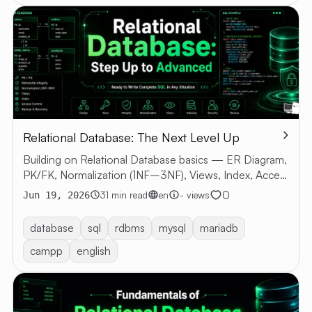
Relational Database: The Next Level Up
Building on Relational Database basics — ER Diagram,
PK/FK, Normalization (1NF–3NF), Views, Index, Access
Control, Backup & Recovery with SQL examples
0
31 min read
en
- views
Jun 19, 2026
database
sql
rdbms
mysql
mariadb
campp
english