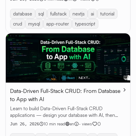
database
sql
fullstack
nextjs
ai
tutorial
crud
mysql
app-router
typescript
Data-Driven Full-Stack CRUD: From Database
to App with AI
Learn to build Data-Driven Full-Stack CRUD
applications — design your database with AI, then
generate a web app with Next.js and MySQL.
0
10 min read
en
- views
Jun 26, 2026