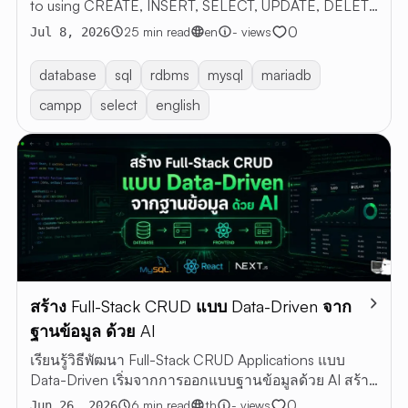
to using CREATE, INSERT, SELECT, UPDATE, DELETE
with examples
0
25 min read
en
- views
Jul 8, 2026
database
sql
rdbms
mysql
mariadb
campp
select
english
สร้าง Full-Stack CRUD แบบ Data-Driven จาก
ฐานข้อมูล ด้วย AI
เรียนรู้วิธีพัฒนา Full-Stack CRUD Applications แบบ
Data-Driven เริ่มจากการออกแบบฐานข้อมูลด้วย AI สร้าง
Web App ด้วย Next.js + MySQL
0
6 min read
th
- views
Jun 26, 2026