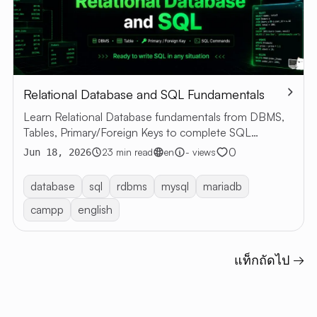
Relational Database and SQL Fundamentals
Learn Relational Database fundamentals from DBMS,
Tables, Primary/Foreign Keys to complete SQL
commands with examples
0
23 min read
en
- views
Jun 18, 2026
database
sql
rdbms
mysql
mariadb
campp
english
แท็กถัดไป →