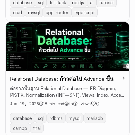
database
sql
fullstack
nextjs
ai
tutorial
crud
mysql
app-router
typescript
Relational Database: ก้าวต่อไป Advance ขึ้น
ต่อจากพื้นฐาน Relational Database — ER Diagram,
PK/FK, Normalization (1NF–3NF), Views, Index, Access
Control, Backup & Recovery พร้อมตัวอย่าง SQL
0
18 min read
th
- views
Jun 19, 2026
database
sql
rdbms
mysql
mariadb
campp
thai