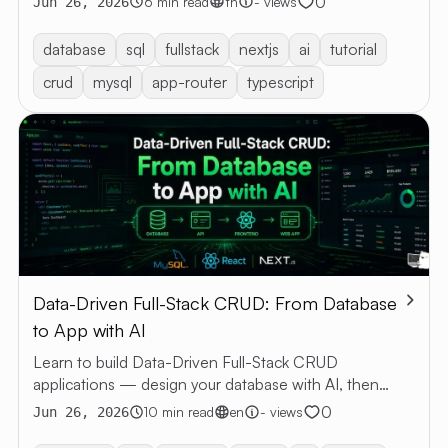
0
6 min read
th
- views
Jun 26, 2026
database
sql
fullstack
nextjs
ai
tutorial
crud
mysql
app-router
typescript
Data-Driven Full-Stack CRUD: From Database
to App with AI
Learn to build Data-Driven Full-Stack CRUD
applications — design your database with AI, then
generate a web app with Next.js and MySQL.
0
10 min read
en
- views
Jun 26, 2026