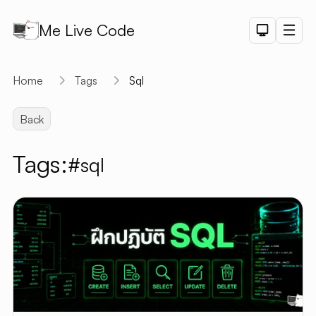
Me Live Code
Dark Th
Men
API
Home
Tags
Sql
API D
Back
CRUD
DEMO
Tags:
#sql
LOGIN
DEMO
PAGINAT
DEMO
PET SAL
CHART
DEMO
SHORTLI