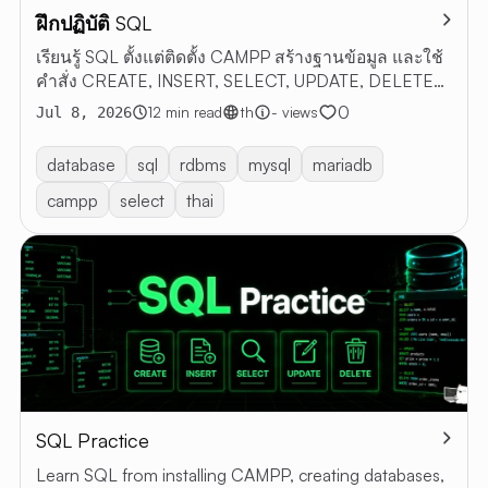
ฝึกปฏิบัติ SQL
ARTI
เรียนรู้ SQL ตั้งแต่ติดตั้ง CAMPP สร้างฐานข้อมูล และใช้
ALL
คำสั่ง CREATE, INSERT, SELECT, UPDATE, DELETE
ARTICLE
พร้อมตัวอย่าง
0
12 min read
th
- views
Jul 8, 2026
RESTful 
VIBE
database
sql
rdbms
mysql
mariadb
CODING
campp
select
thai
ABOUT 
EN
TH
SQL Practice
Learn SQL from installing CAMPP, creating databases,