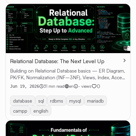
Relational Database: The Next Level Up
Building on Relational Database basics — ER Diagram,
PK/FK, Normalization (1NF–3NF), Views, Index, Access
Control, Backup & Recovery with SQL examples
0
31 min read
en
- views
Jun 19, 2026
database
sql
rdbms
mysql
mariadb
campp
english