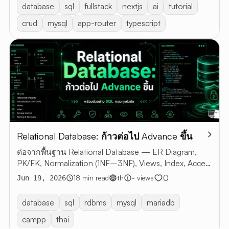
database
sql
fullstack
nextjs
ai
tutorial
crud
mysql
app-router
typescript
Relational Database: ก้าวต่อไป Advance ขึ้น
ต่อจากพื้นฐาน Relational Database — ER Diagram,
PK/FK, Normalization (1NF–3NF), Views, Index, Access
Control, Backup & Recovery พร้อมตัวอย่าง SQL
0
18 min read
th
- views
Jun 19, 2026
database
sql
rdbms
mysql
mariadb
campp
thai