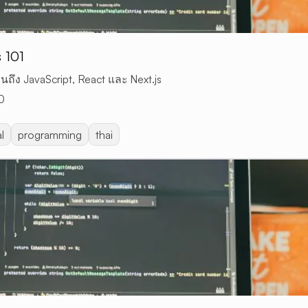
 101
นถึง JavaScript, React และ Next.js
0
al
programming
thai