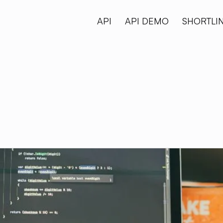
API
API DEMO
SHORTLI