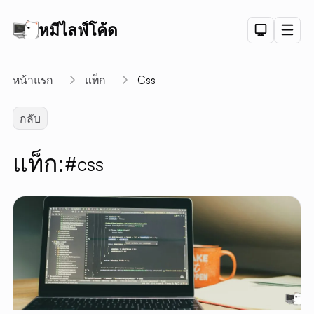
หมีไลฟ์โค้ด
Dark Th
Men
API
หน้าแรก
แท็ก
Css
API D
กลับ
CRUD
DEMO
แท็ก:
#css
LOGIN
DEMO
PAGINAT
DEMO
PET SAL
CHART
DEMO
ลิงค์สั้น