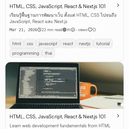
HTML, CSS, JavaScript, React & Next.js 101
บทค
เรียนรู้พื้นฐานการพัฒนาเว็บ ตั้งแต่ HTML, CSS ไปจนถึง
บทความ
JavaScript, React และ Next.js
ทั้งหมด
0
22 min read
th
- views
Mar 21, 2026
RESTful 
VIBE
html
css
javascript
react
nextjs
tutorial
CODING
programming
thai
เกี่ยวกับฉ
EN
TH
HTML, CSS, JavaScript, React & Next.js 101
Learn web development fundamentals from HTML