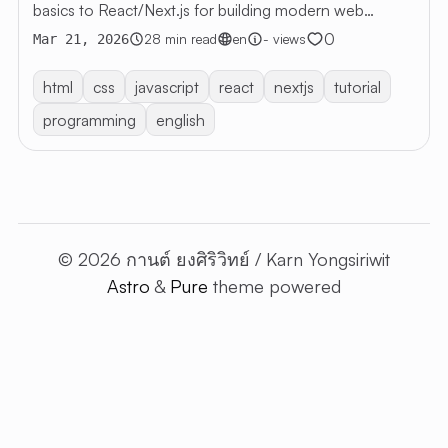
basics to React/Next.js for building modern web
applications
0
28 min read
en
- views
Mar 21, 2026
html
css
javascript
react
nextjs
tutorial
programming
english
© 2026 กานต์ ยงศิริวิทย์ / Karn Yongsiriwit
Astro
&
Pure
theme powered