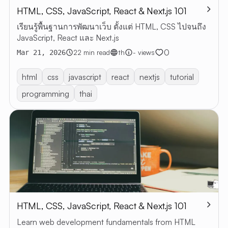
HTML, CSS, JavaScript, React & Next.js 101
บทค
เรียนรู้พื้นฐานการพัฒนาเว็บ ตั้งแต่ HTML, CSS ไปจนถึง
บทความ
JavaScript, React และ Next.js
ทั้งหมด
0
22 min read
th
- views
Mar 21, 2026
RESTful 
VIBE
html
css
javascript
react
nextjs
tutorial
CODING
programming
thai
เกี่ยวกับฉ
EN
TH
HTML, CSS, JavaScript, React & Next.js 101
Learn web development fundamentals from HTML