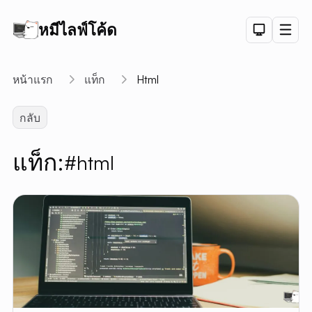
หมีไลฟ์โค้ด
Dark Th
Men
API
หน้าแรก
แท็ก
Html
API D
กลับ
CRUD
DEMO
แท็ก:
#html
LOGIN
DEMO
PAGINAT
DEMO
PET SAL
CHART
DEMO
ลิงค์สั้น