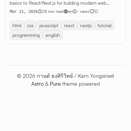
basics to React/Next.js for building modern web
applications
0
28 min read
en
- views
Mar 21, 2026
html
css
javascript
react
nextjs
tutorial
programming
english
© 2026 กานต์ ยงศิริวิทย์ / Karn Yongsiriwit
Astro
&
Pure
theme powered