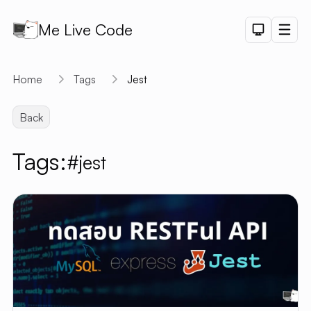
Me Live Code
Dark Th
Men
API
Home
Tags
Jest
API D
Back
CRUD
DEMO
Tags:
#jest
LOGIN
DEMO
PAGINAT
DEMO
PET SAL
CHART
DEMO
SHORTLI