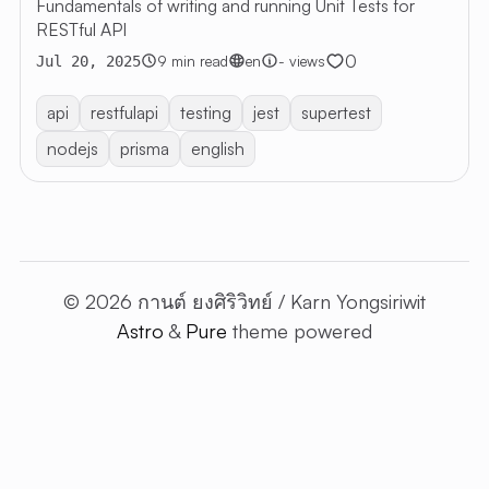
Fundamentals of writing and running Unit Tests for
RESTful API
0
9 min read
en
- views
Jul 20, 2025
api
restfulapi
testing
jest
supertest
nodejs
prisma
english
© 2026 กานต์ ยงศิริวิทย์ / Karn Yongsiriwit
Astro
&
Pure
theme powered