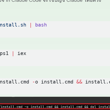
nstall.sh
 |
 bash
ps1 
|
 iex
nstall.cmd 
-
o install.cmd 
&&
 install.