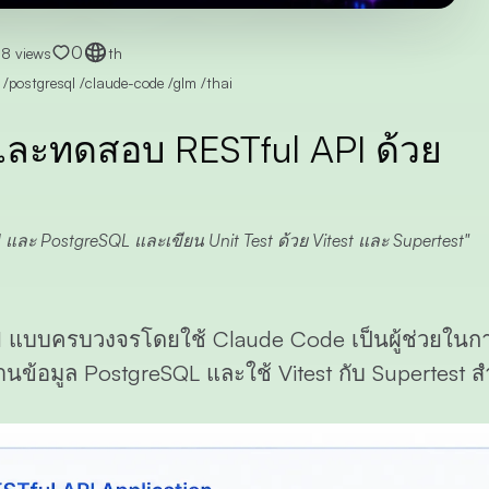
0
8 views
th
a
/
postgresql
/
claude-code
/
glm
/
thai
และทดสอบ RESTful API ด้วย
 และ PostgreSQL และเขียน Unit Test ด้วย Vitest และ Supertest
PI แบบครบวงจรโดยใช้
Claude Code
เป็นผู้ช่วยในก
านข้อมูล
PostgreSQL
และใช้
Vitest
กับ
Supertest
ส