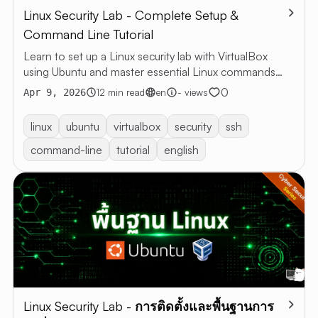
Linux Security Lab - Complete Setup &
บทค
Command Line Tutorial
บทความ
Learn to set up a Linux security lab with VirtualBox
ทั้งหมด
using Ubuntu and master essential Linux commands
RESTful 
through hands-on practice
0
12 min read
en
- views
Apr 9, 2026
VIBE
CODING
linux
ubuntu
virtualbox
security
ssh
เกี่ยวกับฉ
command-line
tutorial
english
EN
TH
Linux Security Lab - การติดตั้งและพื้นฐานการ