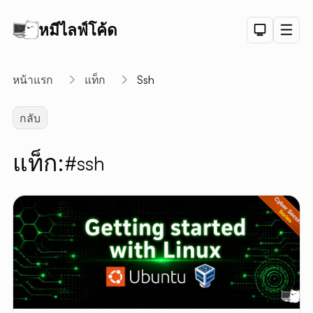
หมีไลฟ์โค้ด
Dark Th
Men
API
หน้าแรก
แท็ก
Ssh
API D
กลับ
CRUD
DEMO
แท็ก:
#ssh
LOGIN
DEMO
PAGINAT
DEMO
PET SAL
CHART
DEMO
ลิงค์สั้น