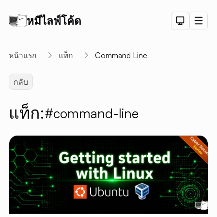
หมีไลฟ์โค้ด
Dark Th
Men
API
หน้าแรก
แท็ก
Command Line
API D
กลับ
CRUD
DEMO
แท็ก:
#command-line
LOGIN
DEMO
PAGINAT
DEMO
PET SAL
CHART
DEMO
ลิงค์สั้น