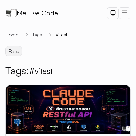
Me Live Code
Dark Th
Men
API
Home
Tags
Vitest
API D
Back
CRUD
DEMO
Tags:
#vitest
LOGIN
DEMO
PAGINAT
DEMO
PET SAL
CHART
DEMO
SHORTLI