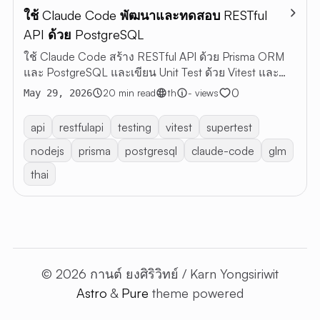
ใช้ Claude Code พัฒนาและทดสอบ RESTful
ARTI
API ด้วย PostgreSQL
ALL
ใช้ Claude Code สร้าง RESTful API ด้วย Prisma ORM
ARTICLE
และ PostgreSQL และเขียน Unit Test ด้วย Vitest และ
RESTful 
Supertest
0
20 min read
th
- views
May 29, 2026
VIBE
CODING
api
restfulapi
testing
vitest
supertest
ABOUT 
nodejs
prisma
postgresql
claude-code
glm
thai
EN
TH
© 2026 กานต์ ยงศิริวิทย์ / Karn Yongsiriwit
Astro
&
Pure
theme powered