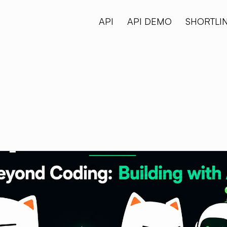
API
API DEMO
SHORTLI