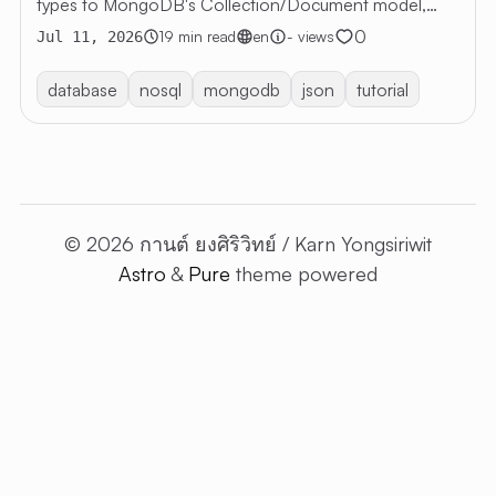
types to MongoDB's Collection/Document model,
CRUD, and Aggregation, with examples and exercises.
0
19 min read
en
- views
Jul 11, 2026
database
nosql
mongodb
json
tutorial
© 2026 กานต์ ยงศิริวิทย์ / Karn Yongsiriwit
Astro
&
Pure
theme powered