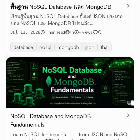
พื้นฐาน NoSQL Database และ MongoDB
ARTI
เรียนรู้พื้นฐาน NoSQL Database ตั้งแต่ JSON ประเภท
ALL
ของ NoSQL และ MongoDB ไปจนถึง
ARTICLE
Collection/Document และคำสั่ง CRUD, Aggregation
0
11 min read
th
- views
Jul 11, 2026
RESTful 
พร้อมตัวอย่างและแบบฝึกหัด
VIBE
database
nosql
mongodb
json
thai
CODING
ABOUT 
EN
TH
NoSQL Database and MongoDB
Fundamentals
Learn NoSQL fundamentals — from JSON and NoSQL