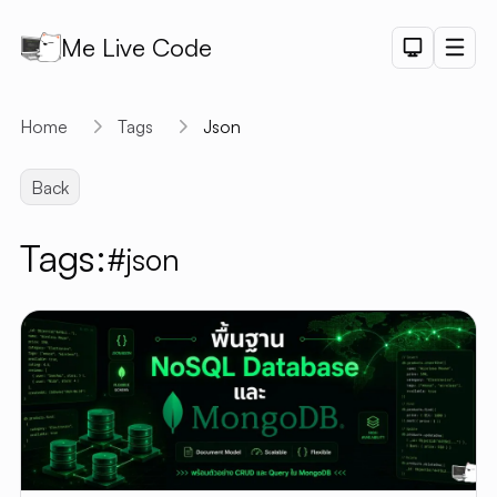
Me Live Code
Dark Th
Men
API
Home
Tags
Json
API D
Back
CRUD
DEMO
Tags:
#json
LOGIN
DEMO
PAGINAT
DEMO
PET SAL
CHART
DEMO
SHORTLI