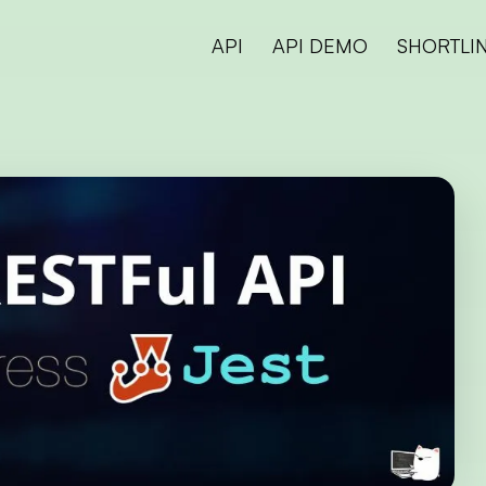
API
API DEMO
SHORTLI