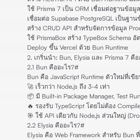
ใช้
Prisma 7
เป็น ORM เชื่อมต่อฐานข้อมู
เชื่อมต่อ
Supabase PostgreSQL
เป็นฐานข
สร้าง
CRUD API
สำหรับจัดการข้อมูล Pro
ใช้
PrismaBox
สร้าง TypeBox Schema อัตโ
Deploy ขึ้น
Vercel
ด้วย Bun Runtime
2. เกริ่นนำ: Bun, Elysia และ Prisma 7 คื
2.1 Bun คืออะไร?
#
Bun คือ JavaScript Runtime ตัวใหม่ที่เขียนด
🚀 เร็วกว่า Node.js ถึง 3-4 เท่า
📦 มี Built-in Package Manager, Test Ru
🔥 รองรับ TypeScript โดยไม่ต้อง Compile
🎯 ใช้ API เดียวกับ Node.js ส่วนใหญ่ (Dr
2.2 Elysia คืออะไร?
#
Elysia คือ Web Framework สำหรับ Bun ที่