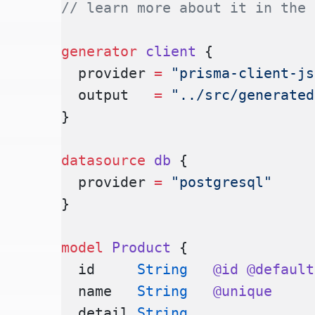
// learn more about it in the 
generator
 client
 {
  provider 
=
 "prisma-client-js
  output   
=
 "../src/generated
}
datasource
 db
 {
  provider 
=
 "postgresql"
}
model
 Product
 {
  id     
String
   @id
 @default
  name   
String
   @unique
  detail 
String