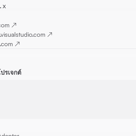
.x
.com
↗
.visualstudio.com
↗
.com
↗
โปรเจกต์
Adapter