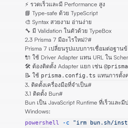
⚡ รวดเร็วและมี Performance สูง
📘 Type-safe ด้วย TypeScript
🎨 Syntax สวยงาม อ่านง่าย
🔧 มี Validation ในตัวด้วย TypeBox
2.3 Prisma 7 มีอะไรใหม่?
#
Prisma 7 เปลี่ยนรูปแบบการเชื่อมต่อฐานข้
🔌 ใช้
Driver Adapter
แทน URL ใน Sche
🛠️ ต้องติดตั้ง Adapter แยก เช่น
@prisma
📝 ใช้
แทนการตั้ง
prisma.config.ts
3. ติดตั้งเครื่องมือที่จำเป็น
#
3.1 ติดตั้ง Bun
#
Bun เป็น JavaScript Runtime ที่เร็วและมีป
Windows:
powershell
 -c
 "irm bun.sh/inst