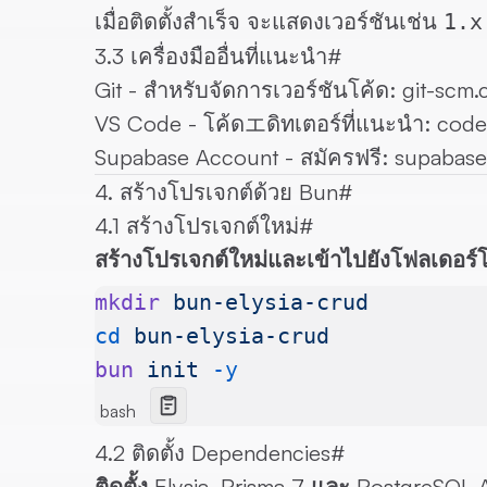
เมื่อติดตั้งสำเร็จ จะแสดงเวอร์ชันเช่น
1.x
3.3 เครื่องมืออื่นที่แนะนำ
#
Git
- สำหรับจัดการเวอร์ชันโค้ด:
git-scm
VS Code
- โค้ดエดิทเตอร์ที่แนะนำ:
code
Supabase Account
- สมัครฟรี:
supabase
4. สร้างโปรเจกต์ด้วย Bun
#
4.1 สร้างโปรเจกต์ใหม่
#
สร้างโปรเจกต์ใหม่และเข้าไปยังโฟลเดอร์
mkdir
 bun-elysia-crud
cd
 bun-elysia-crud
bun
 init
 -y
bash
4.2 ติดตั้ง Dependencies
#
ติดตั้ง Elysia, Prisma 7 และ PostgreSQL 