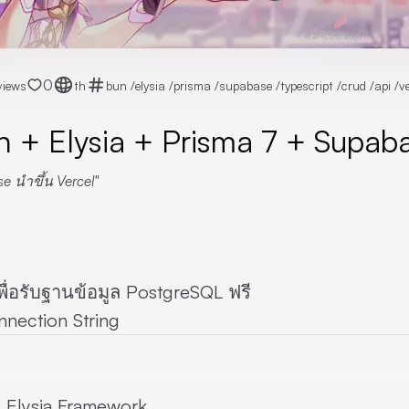
0
views
th
bun
/
elysia
/
prisma
/
supabase
/
typescript
/
crud
/
api
/
v
n + Elysia + Prisma 7 + Supab
e นำขึ้น Vercel
พื่อรับฐานข้อมูล PostgreSQL ฟรี
nection String
ะ
Elysia Framework