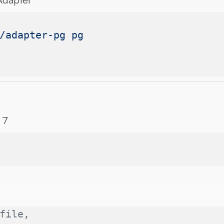
/adapter-pg
 pg
 7
file,