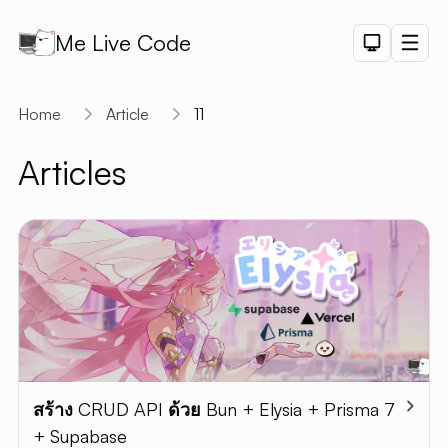
Me Live Code
Dark Th
Men
API
Home
Article
11
API D
Articles
CRUD
DEMO
LOGIN
DEMO
PAGINAT
DEMO
PET SAL
CHART
DEMO
สร้าง CRUD API ด้วย Bun + Elysia + Prisma 7
SHORTLI
+ Supabase