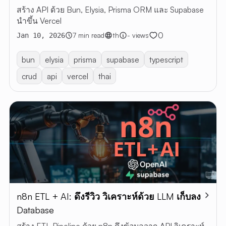
สร้าง API ด้วย Bun, Elysia, Prisma ORM และ Supabase
ARTI
นำขึ้น Vercel
ALL
0
7 min read
th
- views
Jan 10, 2026
ARTICLE
RESTful 
bun
elysia
prisma
supabase
typescript
VIBE
crud
api
vercel
thai
CODING
ABOUT 
EN
TH
n8n ETL + AI: ดึงรีวิว วิเคราะห์ด้วย LLM เก็บลง
Database