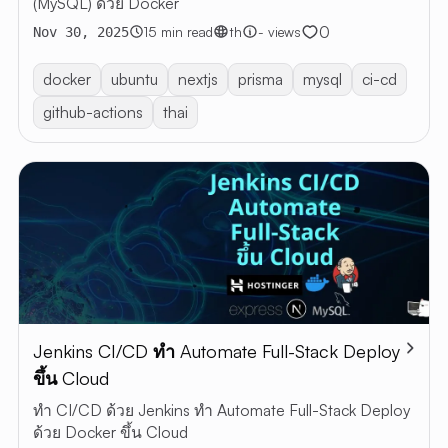
(MySQL) ด้วย Docker
0
15 min read
th
- views
Nov 30, 2025
docker
ubuntu
nextjs
prisma
mysql
ci-cd
github-actions
thai
Jenkins CI/CD ทำ Automate Full-Stack Deploy
ขึ้น Cloud
ทำ CI/CD ด้วย Jenkins ทำ Automate Full-Stack Deploy
ด้วย Docker ขึ้น Cloud