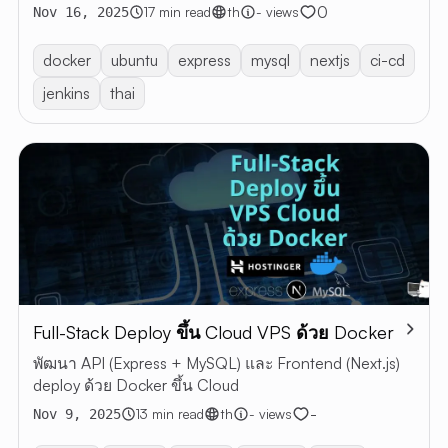
0
17 min read
th
- views
Nov 16, 2025
docker
ubuntu
express
mysql
nextjs
ci-cd
jenkins
thai
Full-Stack Deploy ขึ้น Cloud VPS ด้วย Docker
พัฒนา API (Express + MySQL) และ Frontend (Next.js)
deploy ด้วย Docker ขึ้น Cloud
-
13 min read
th
- views
Nov 9, 2025