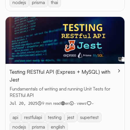
nodejs
prisma
thai
Testing RESTful API (Express + MySQL) with
Jest
Fundamentals of writing and running Unit Tests for
RESTful API
-
9 min read
en
- views
Jul 20, 2025
api
restfulapi
testing
jest
supertest
nodejs
prisma
english